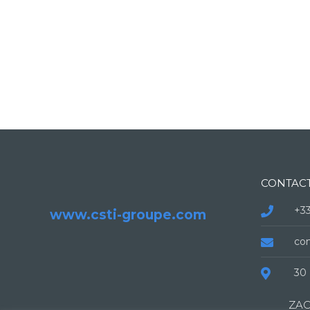
CONTAC
+33
www.csti-groupe.com
co
30 
ZAC