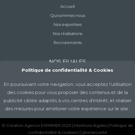
Accueil
Qui sommes-nous
Nos expertises
Nos réalisations
Recrutements
NOS FILIALES
Politique de confidentialité & Cookies
En poursuivant votre navigation, vous acceptez l’utilisation
des cookies pour vous proposer des contenus et de la
publicité ciblée adaptés à vos centres d’intérêt, et réaliser
des mesures pour améliorer votre expérience sur le site :
© Création Agence EXPRIMER 2020
|
Mentions légales
|
Politique de
J'accepte
En savoir +
confidentialité & cookies
|
Cybersécurité